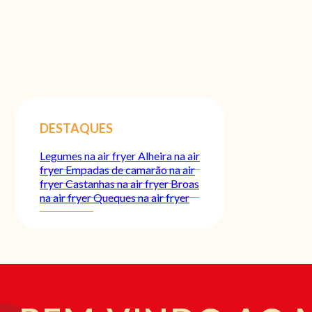
DESTAQUES
Legumes na air fryer
Alheira na air
fryer
Empadas de camarão na air
fryer
Castanhas na air fryer
Broas
na air fryer
Queques na air fryer