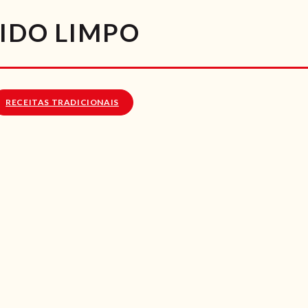
RECEITAS
ZIDO LIMPO
VÍDEOS
RECEITAS VEGGIE
RECEITAS TRADICIONAIS
SOBRE NÓS
LOJA ONLINE
BLOG