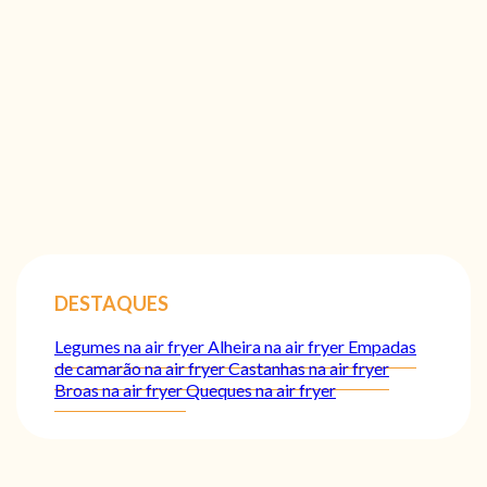
DESTAQUES
Legumes na air fryer
Alheira na air fryer
Empadas
de camarão na air fryer
Castanhas na air fryer
Broas na air fryer
Queques na air fryer