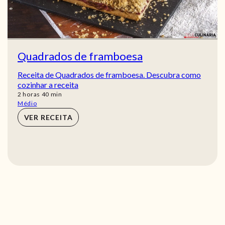
Quadrados de framboesa
Receita de Quadrados de framboesa. Descubra como
cozinhar a receita
horas
min
2
horas
40
min
Médio
VER RECEITA