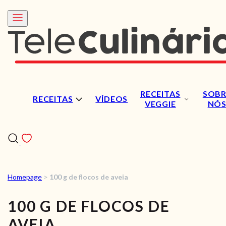
RECEITAS
SOBR
RECEITAS
VÍDEOS
VEGGIE
NÓ
Homepage
>
100 g de flocos de aveia
RECEITAS
100 G DE FLOCOS DE
VÍDEOS
AVEIA