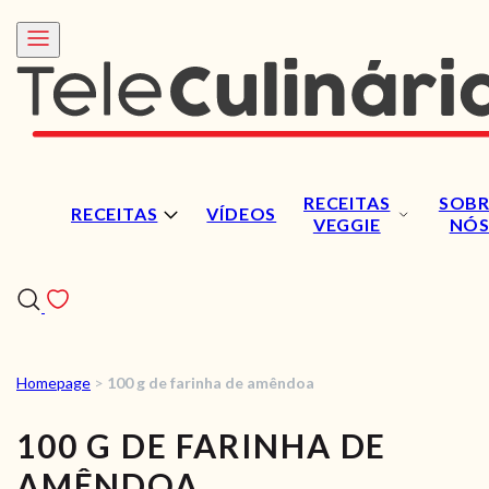
RECEITAS
SOBR
RECEITAS
VÍDEOS
VEGGIE
NÓ
Homepage
>
100 g de farinha de amêndoa
RECEITAS
100 G DE FARINHA DE
VÍDEOS
AMÊNDOA