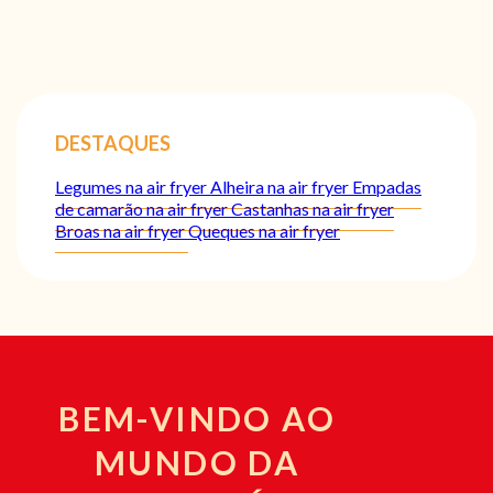
DESTAQUES
Legumes na air fryer
Alheira na air fryer
Empadas
de camarão na air fryer
Castanhas na air fryer
Broas na air fryer
Queques na air fryer
BEM-VINDO AO
MUNDO DA