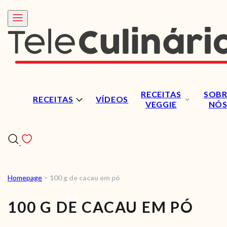
RECEITAS
SOBR
RECEITAS
VÍDEOS
VEGGIE
NÓ
Homepage
>
100 g de cacau em pó
RECEITAS
100 G DE CACAU EM PÓ
VÍDEOS