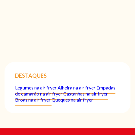
DESTAQUES
Legumes na air fryer
Alheira na air fryer
Empadas
de camarão na air fryer
Castanhas na air fryer
Broas na air fryer
Queques na air fryer