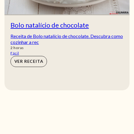
Bolo natalício de chocolate
Receita de Bolo natalício de chocolate. Descubra como
cozinhar a rec
horas
2
horas
Fácil
VER RECEITA