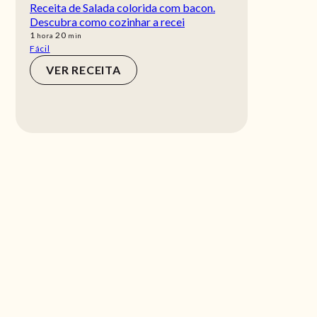
Receita de Salada colorida com bacon.
Descubra como cozinhar a recei
hora
min
1
20
hora
min
Fácil
VER RECEITA