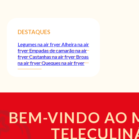
DESTAQUES
Legumes na air fryer
Alheira na air
fryer
Empadas de camarão na air
fryer
Castanhas na air fryer
Broas
na air fryer
Queques na air fryer
BEM-VINDO AO
TELECULIN