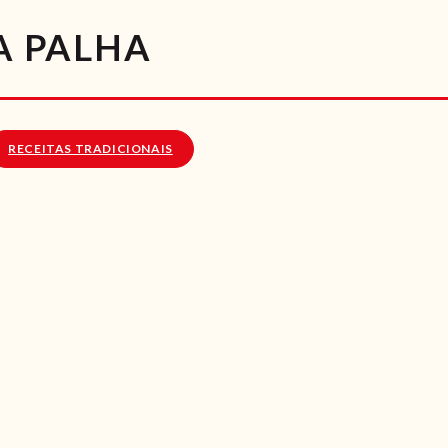
RECEITAS
TA PALHA
VÍDEOS
RECEITAS VEGGIE
RECEITAS TRADICIONAIS
SOBRE NÓS
LOJA ONLINE
BLOG