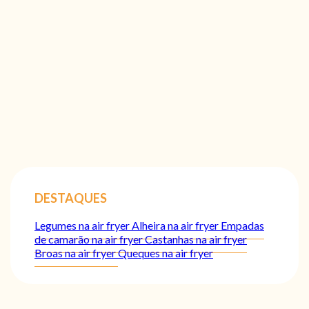
DESTAQUES
Legumes na air fryer
Alheira na air fryer
Empadas
de camarão na air fryer
Castanhas na air fryer
Broas na air fryer
Queques na air fryer