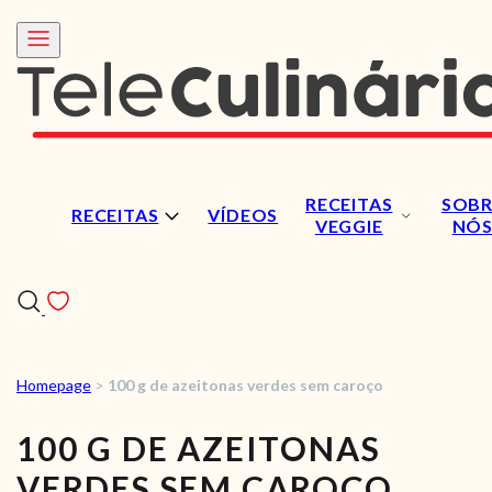
RECEITAS
SOBR
RECEITAS
VÍDEOS
VEGGIE
NÓ
Homepage
>
100 g de azeitonas verdes sem caroço
RECEITAS
100 G DE AZEITONAS
VÍDEOS
VERDES SEM CAROÇO