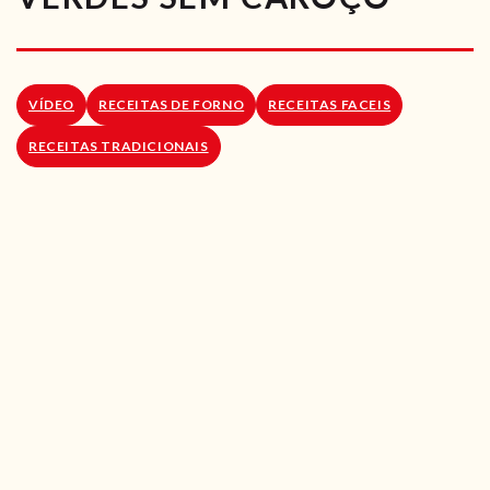
RECEITAS VEGGIE
SOBRE NÓS
VÍDEO
RECEITAS DE FORNO
RECEITAS FACEIS
LOJA ONLINE
RECEITAS TRADICIONAIS
BLOG