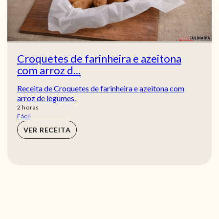
Croquetes de farinheira e azeitona
com arroz d...
Receita de Croquetes de farinheira e azeitona com
arroz de legumes.
horas
2
horas
Fácil
VER RECEITA