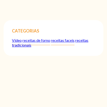
CATEGORIAS
Vídeo
receitas de forno
receitas faceis
receitas
tradicionais