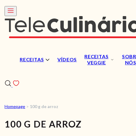
RECEITAS
SOBR
RECEITAS
VÍDEOS
VEGGIE
NÓ
Homepage
>
100 g de arroz
RECEITAS
100 G DE ARROZ
VÍDEOS