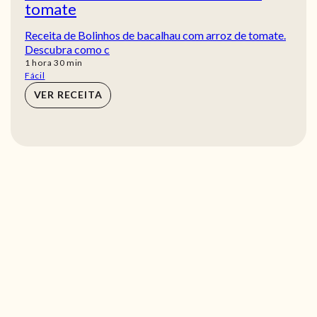
tomate
Receita de Bolinhos de bacalhau com arroz de tomate.
Descubra como c
hora
min
1
hora
30
min
Fácil
VER RECEITA