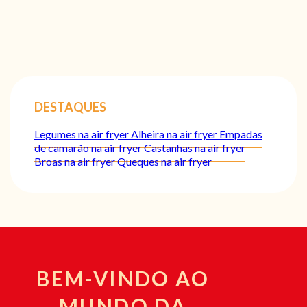
DESTAQUES
Legumes na air fryer
Alheira na air fryer
Empadas
de camarão na air fryer
Castanhas na air fryer
Broas na air fryer
Queques na air fryer
BEM-VINDO AO
MUNDO DA