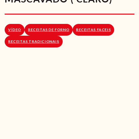
RECEITAS VEGGIE
SOBRE NÓS
VÍDEO
RECEITAS DE FORNO
RECEITAS FACEIS
LOJA ONLINE
RECEITAS TRADICIONAIS
BLOG