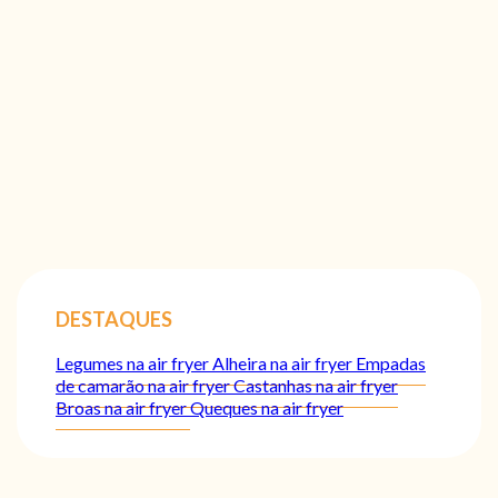
DESTAQUES
Legumes na air fryer
Alheira na air fryer
Empadas
de camarão na air fryer
Castanhas na air fryer
Broas na air fryer
Queques na air fryer