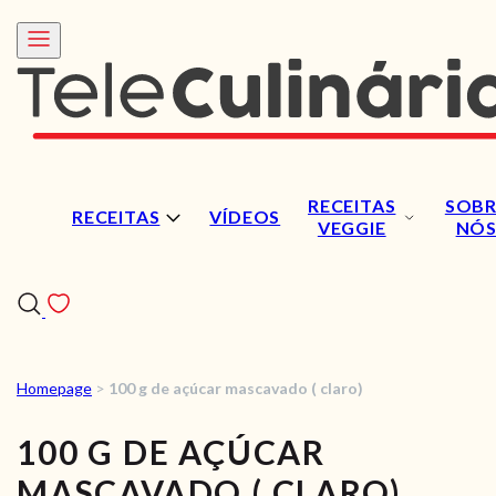
RECEITAS
SOBR
RECEITAS
VÍDEOS
VEGGIE
NÓ
Homepage
>
100 g de açúcar mascavado ( claro)
RECEITAS
100 G DE AÇÚCAR
VÍDEOS
MASCAVADO ( CLARO)