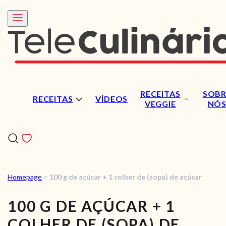
RECEITAS
SOBR
RECEITAS
VÍDEOS
VEGGIE
NÓ
Homepage
>
100 g de açúcar + 1 colher de (sopa) de açúcar
RECEITAS
100 G DE AÇÚCAR + 1
VÍDEOS
COLHER DE (SOPA) DE