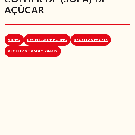
RECEITAS VEGGIE
AÇÚCAR
SOBRE NÓS
LOJA ONLINE
VÍDEO
RECEITAS DE FORNO
RECEITAS FACEIS
BLOG
RECEITAS TRADICIONAIS