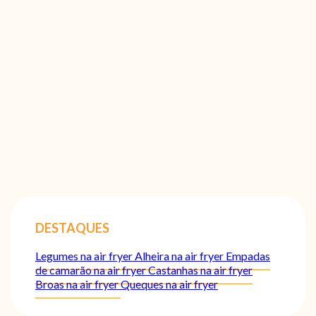
DESTAQUES
Legumes na air fryer
Alheira na air fryer
Empadas
de camarão na air fryer
Castanhas na air fryer
Broas na air fryer
Queques na air fryer