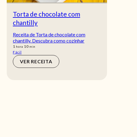
Torta de chocolate com
chantilly
Receita de Torta de chocolate com
chantilly. Descubra como cozinhar
hora
min
1
10
hora
min
Fácil
VER RECEITA