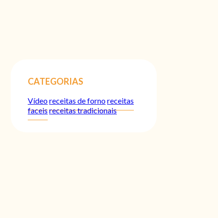
CATEGORIAS
Vídeo
receitas de forno
receitas
faceis
receitas tradicionais