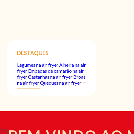
DESTAQUES
Legumes na air fryer
Alheira na air
fryer
Empadas de camarão na air
fryer
Castanhas na air fryer
Broas
na air fryer
Queques na air fryer