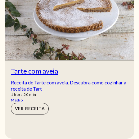
Tarte com aveia
Receita de Tarte com aveia. Descubra como cozinhar a
receita de Tart
hora
min
1
hora
20
min
Médio
VER RECEITA