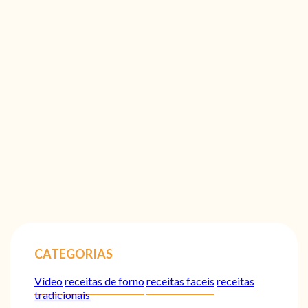
CATEGORIAS
Vídeo
receitas de forno
receitas faceis
receitas
tradicionais