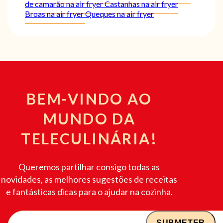
de camarão na air fryer
Castanhas na air fryer
Broas na air fryer
Queques na air fryer
BEM-VINDO AO
MUNDO DA
TELECULINÁRIA!
Queremos partilhar consigo todas as
novidades, as melhores sugestões de receitas
e fantásticas dicas para o ajudar na cozinha.