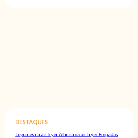
DESTAQUES
Legumes na air fryer
Alheira na air fryer
Empadas