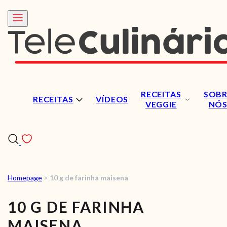
RECEITAS
SOBR
RECEITAS
VÍDEOS
VEGGIE
NÓ
Homepage
>
10 g de farinha maisena
RECEITAS
10 G DE FARINHA
VÍDEOS
MAISENA