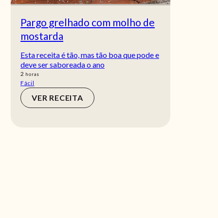
Pargo grelhado com molho de
mostarda
Esta receita é tão, mas tão boa que pode e
deve ser saboreada o ano
horas
2
horas
Fácil
VER RECEITA