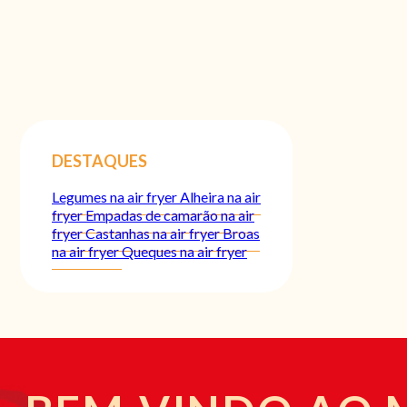
DESTAQUES
Legumes na air fryer
Alheira na air
fryer
Empadas de camarão na air
fryer
Castanhas na air fryer
Broas
na air fryer
Queques na air fryer