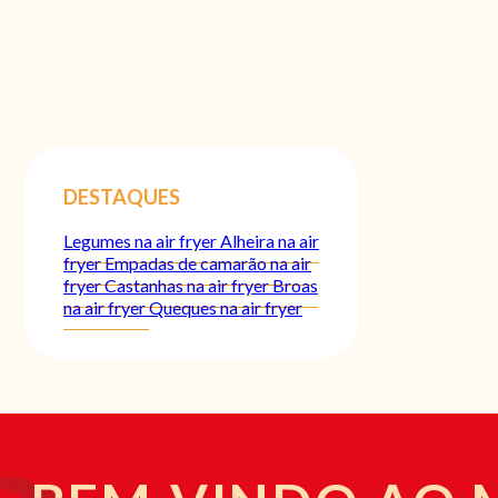
DESTAQUES
Legumes na air fryer
Alheira na air
fryer
Empadas de camarão na air
fryer
Castanhas na air fryer
Broas
na air fryer
Queques na air fryer