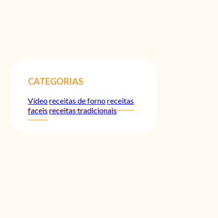
CATEGORIAS
Vídeo
receitas de forno
receitas
faceis
receitas tradicionais