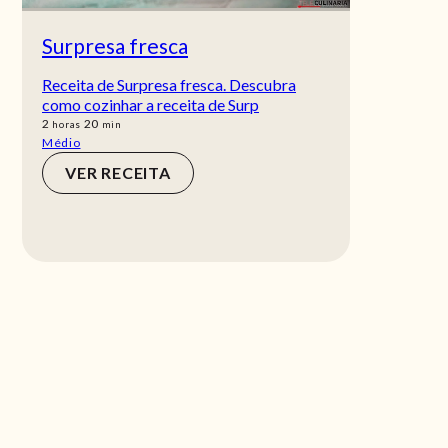
Surpresa fresca
Receita de Surpresa fresca. Descubra
como cozinhar a receita de Surp
horas
min
2
20
horas
min
Médio
VER RECEITA