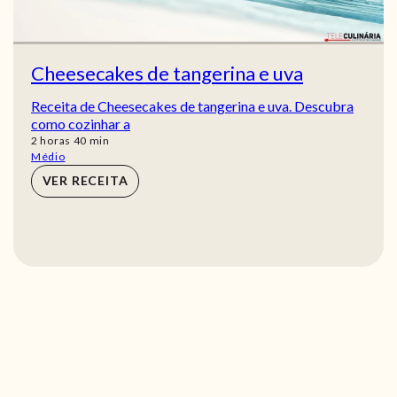
Cheesecakes de tangerina e uva
Receita de Cheesecakes de tangerina e uva. Descubra
como cozinhar a
horas
min
2
horas
40
min
Médio
VER RECEITA