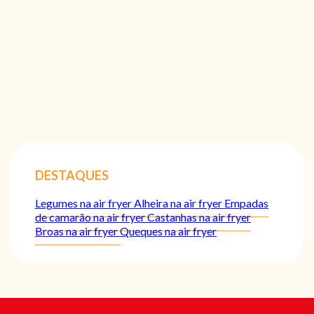
DESTAQUES
Legumes na air fryer
Alheira na air fryer
Empadas
de camarão na air fryer
Castanhas na air fryer
Broas na air fryer
Queques na air fryer