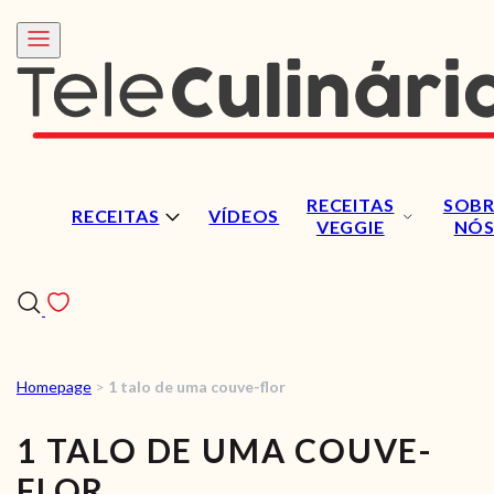
RECEITAS
SOBR
RECEITAS
VÍDEOS
VEGGIE
NÓ
Homepage
>
1 talo de uma couve-flor
RECEITAS
1 TALO DE UMA COUVE-
VÍDEOS
FLOR