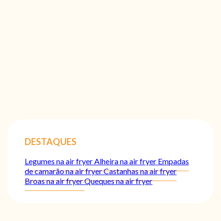
DESTAQUES
Legumes na air fryer
Alheira na air fryer
Empadas
de camarão na air fryer
Castanhas na air fryer
Broas na air fryer
Queques na air fryer