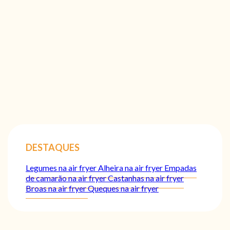
DESTAQUES
Legumes na air fryer
Alheira na air fryer
Empadas
de camarão na air fryer
Castanhas na air fryer
Broas na air fryer
Queques na air fryer