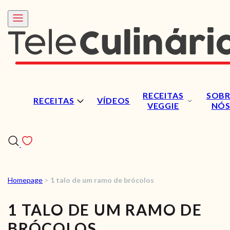
RECEITAS
SOBR
RECEITAS
VÍDEOS
VEGGIE
NÓ
Homepage
>
1 talo de um ramo de brócolos
RECEITAS
1 TALO DE UM RAMO DE
VÍDEOS
BRÓCOLOS