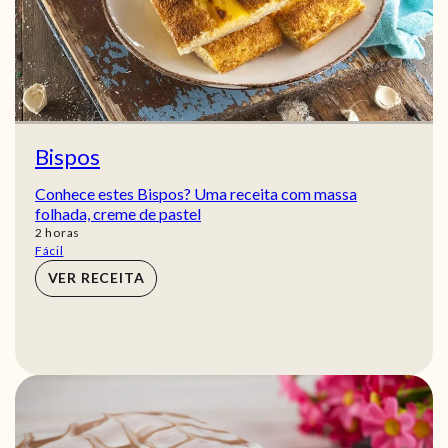
Bispos
Conhece estes Bispos? Uma receita com massa
folhada, creme de pastel
horas
2
horas
Fácil
VER RECEITA