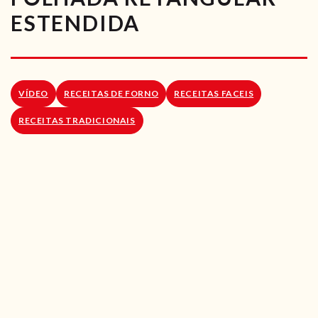
RECEITAS VEGGIE
ESTENDIDA
SOBRE NÓS
LOJA ONLINE
VÍDEO
RECEITAS DE FORNO
RECEITAS FACEIS
BLOG
RECEITAS TRADICIONAIS