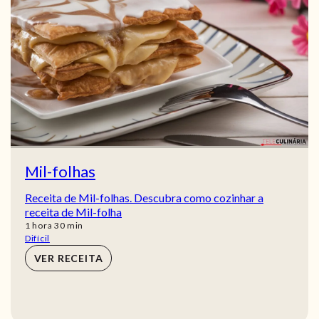
Mil-folhas
Receita de Mil-folhas. Descubra como cozinhar a
receita de Mil-folha
hora
min
1
hora
30
min
Difícil
VER RECEITA