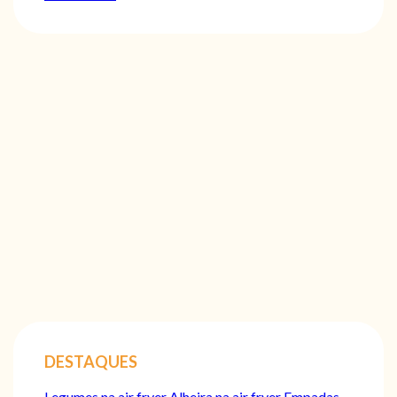
DESTAQUES
Legumes na air fryer
Alheira na air fryer
Empadas