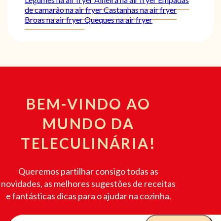
de camarão na air fryer
Castanhas na air fryer
Broas na air fryer
Queques na air fryer
BEM-VINDO AO
MUNDO DA
TELECULINÁRIA!
Queremos partilhar consigo todas as
novidades, as melhores sugestões de receitas
e fantásticas dicas para o ajudar na cozinha.