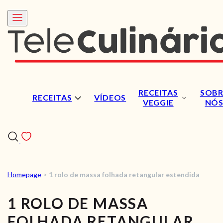
RECEITAS
SOBR
RECEITAS
VÍDEOS
VEGGIE
NÓ
Homepage
>
1 rolo de massa folhada retangular estendida
RECEITAS
1 ROLO DE MASSA
VÍDEOS
FOLHADA RETANGULAR