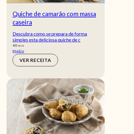
Quiche de camarão com massa
caseira
Descubra como se prepara de forma
simples esta deliciosa quiche de c
min
40
min
Médio
VER RECEITA