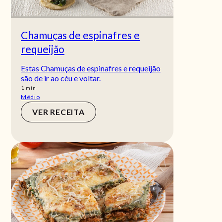
Chamuças de espinafres e
requeijão
Estas Chamuças de espinafres e requeijão
são de ir ao céu e voltar.
min
1
min
Médio
VER RECEITA