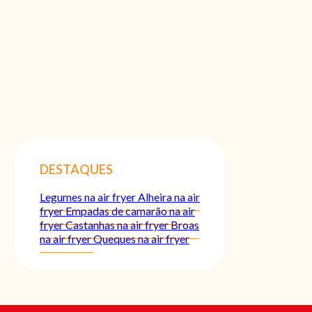
DESTAQUES
Legumes na air fryer
Alheira na air
fryer
Empadas de camarão na air
fryer
Castanhas na air fryer
Broas
na air fryer
Queques na air fryer