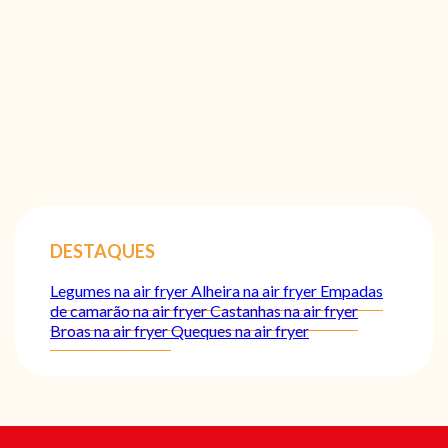
DESTAQUES
Legumes na air fryer
Alheira na air fryer
Empadas
de camarão na air fryer
Castanhas na air fryer
Broas na air fryer
Queques na air fryer