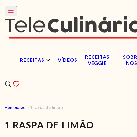
RECEITAS
SOBR
RECEITAS
VÍDEOS
VEGGIE
NÓ
Homepage
>
1 raspa de limão
RECEITAS
1 RASPA DE LIMÃO
VÍDEOS