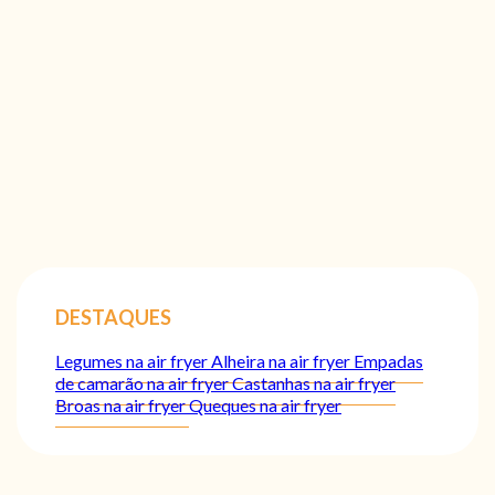
DESTAQUES
Legumes na air fryer
Alheira na air fryer
Empadas
de camarão na air fryer
Castanhas na air fryer
Broas na air fryer
Queques na air fryer