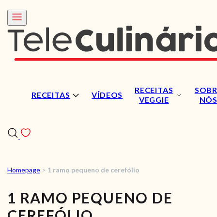
RECEITAS
SOBR
RECEITAS
VÍDEOS
VEGGIE
NÓ
Homepage
>
1 ramo pequeno de cerefólio
RECEITAS
1 RAMO PEQUENO DE
VÍDEOS
CEREFÓLIO