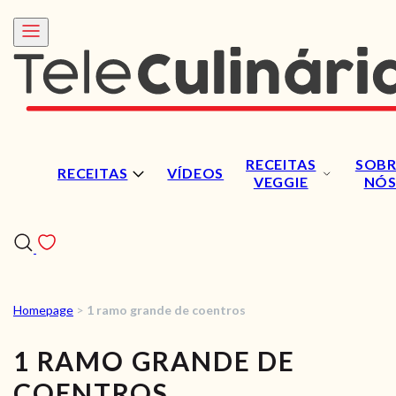
RECEITAS
SOBR
RECEITAS
VÍDEOS
VEGGIE
NÓ
Homepage
>
1 ramo grande de coentros
RECEITAS
1 RAMO GRANDE DE
VÍDEOS
COENTROS