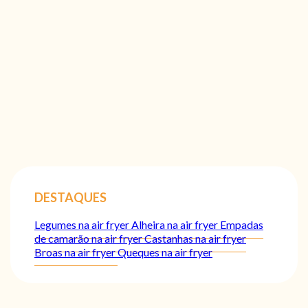
DESTAQUES
Legumes na air fryer
Alheira na air fryer
Empadas
de camarão na air fryer
Castanhas na air fryer
Broas na air fryer
Queques na air fryer