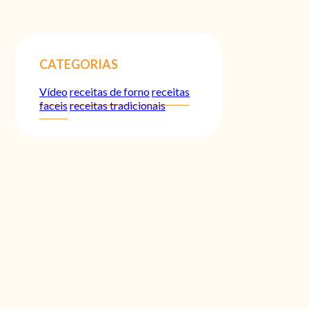
CATEGORIAS
Vídeo
receitas de forno
receitas
faceis
receitas tradicionais