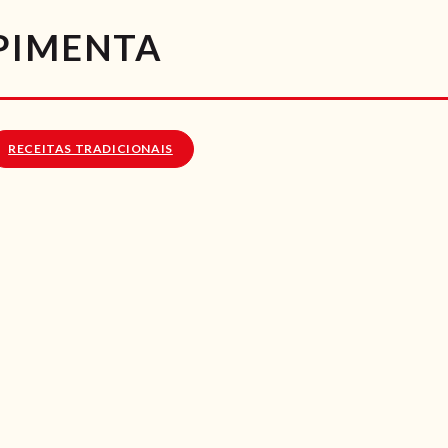
RECEITAS
PIMENTA
VÍDEOS
RECEITAS VEGGIE
RECEITAS TRADICIONAIS
SOBRE NÓS
LOJA ONLINE
BLOG