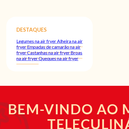
DESTAQUES
Legumes na air fryer
Alheira na air
fryer
Empadas de camarão na air
fryer
Castanhas na air fryer
Broas
na air fryer
Queques na air fryer
BEM-VINDO AO
TELECULIN