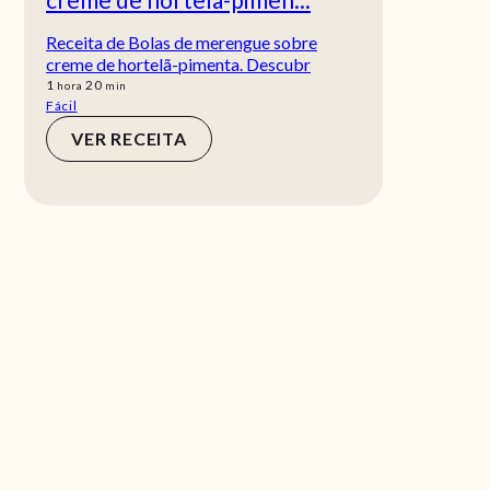
Receita de Bolas de merengue sobre
creme de hortelã-pimenta. Descubr
hora
min
1
20
hora
min
Fácil
VER RECEITA