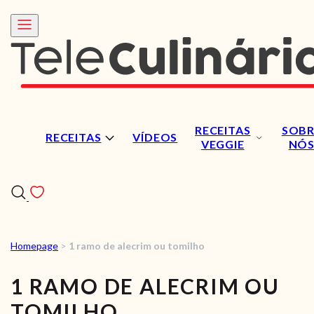
RECEITAS
SOBR
RECEITAS
VÍDEOS
VEGGIE
NÓ
Homepage
>
1 ramo de alecrim ou tomilho
RECEITAS
1 RAMO DE ALECRIM OU
VÍDEOS
TOMILHO