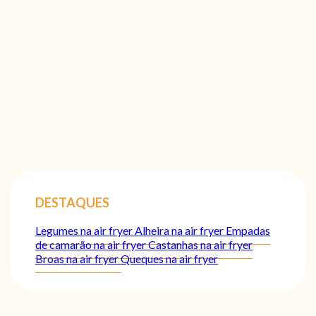
DESTAQUES
Legumes na air fryer
Alheira na air fryer
Empadas
de camarão na air fryer
Castanhas na air fryer
Broas na air fryer
Queques na air fryer