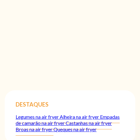
DESTAQUES
Legumes na air fryer
Alheira na air fryer
Empadas
de camarão na air fryer
Castanhas na air fryer
Broas na air fryer
Queques na air fryer