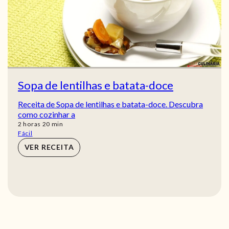
Sopa de lentilhas e batata-doce
Receita de Sopa de lentilhas e batata-doce. Descubra
como cozinhar a
horas
min
2
horas
20
min
Fácil
VER RECEITA