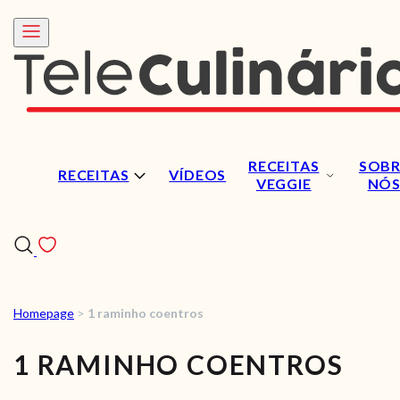
RECEITAS
SOBR
RECEITAS
VÍDEOS
VEGGIE
NÓ
Homepage
>
1 raminho coentros
RECEITAS
1 RAMINHO COENTROS
VÍDEOS