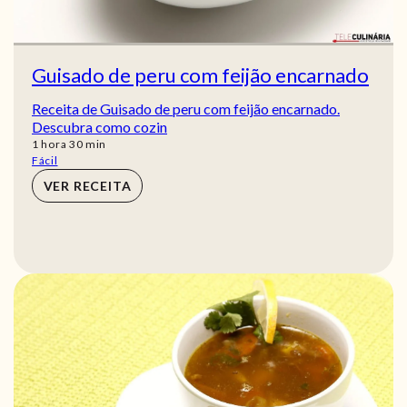
Guisado de peru com feijão encarnado
Receita de Guisado de peru com feijão encarnado.
Descubra como cozin
hora
min
1
hora
30
min
Fácil
VER RECEITA