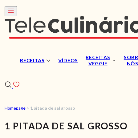
RECEITAS
SOBR
RECEITAS
VÍDEOS
VEGGIE
NÓ
Homepage
>
1 pitada de sal grosso
RECEITAS
1 PITADA DE SAL GROSSO
VÍDEOS