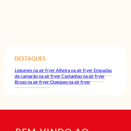
DESTAQUES
Legumes na air fryer
Alheira na air fryer
Empadas
de camarão na air fryer
Castanhas na air fryer
Broas na air fryer
Queques na air fryer