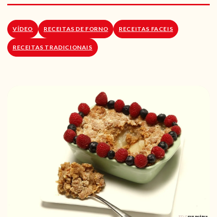
RECEITAS VEGGIE
SOBRE NÓS
VÍDEO
RECEITAS DE FORNO
RECEITAS FACEIS
RECEITAS TRADICIONAIS
LOJA ONLINE
BLOG