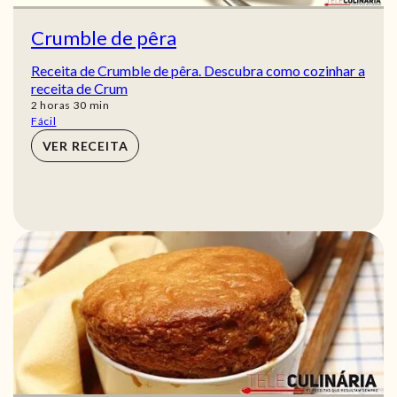
Crumble de pêra
Receita de Crumble de pêra. Descubra como cozinhar a
receita de Crum
horas
min
2
horas
30
min
Fácil
VER RECEITA