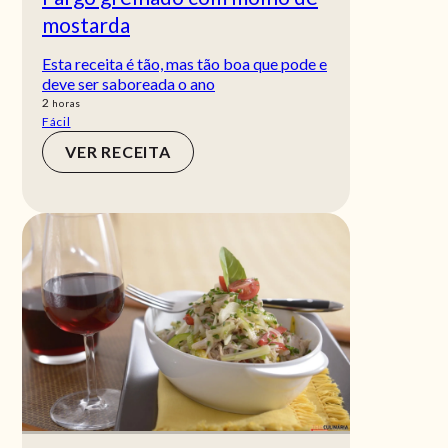
mostarda
Esta receita é tão, mas tão boa que pode e
deve ser saboreada o ano
horas
2
horas
Fácil
VER RECEITA