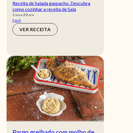
Receita de Salada gaspacho. Descubra
como cozinhar a receita de Sala
hora
min
1
20
hora
min
Fácil
VER RECEITA
Pargo grelhado com molho de