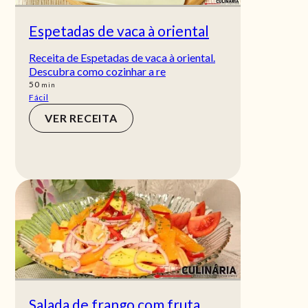
Espetadas de vaca à oriental
Receita de Espetadas de vaca à oriental.
Descubra como cozinhar a re
min
50
min
Fácil
VER RECEITA
Salada de frango com fruta