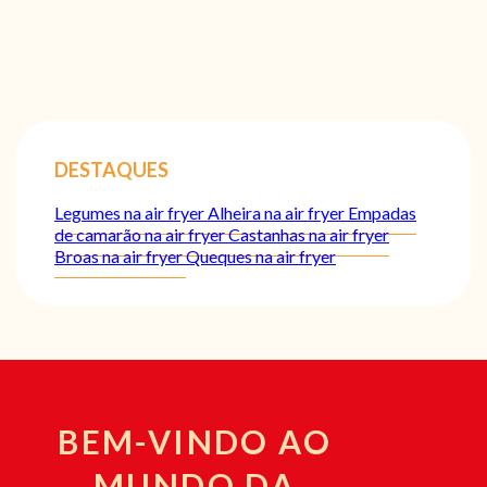
DESTAQUES
Legumes na air fryer
Alheira na air fryer
Empadas
de camarão na air fryer
Castanhas na air fryer
Broas na air fryer
Queques na air fryer
BEM-VINDO AO
MUNDO DA