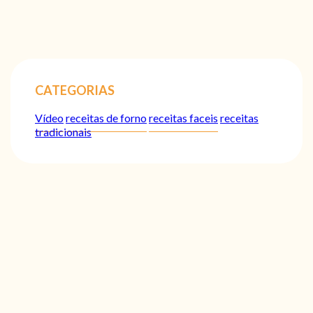
CATEGORIAS
Vídeo
receitas de forno
receitas faceis
receitas
tradicionais