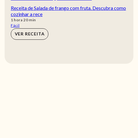
Receita de Salada de frango com fruta. Descubra como
cozinhar a rece
hora
min
1
hora
20
min
Fácil
VER RECEITA