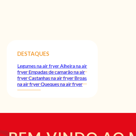
DESTAQUES
Legumes na air fryer
Alheira na air
fryer
Empadas de camarão na air
fryer
Castanhas na air fryer
Broas
na air fryer
Queques na air fryer