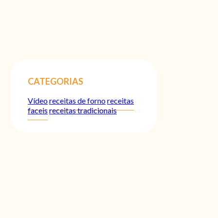
CATEGORIAS
Vídeo
receitas de forno
receitas
faceis
receitas tradicionais