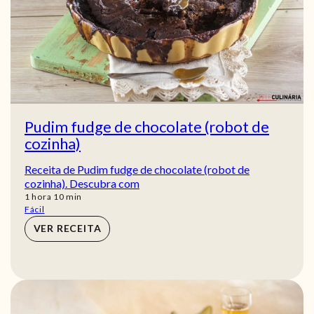
Pudim fudge de chocolate (robot de
cozinha)
Receita de Pudim fudge de chocolate (robot de
cozinha). Descubra com
hora
min
1
hora
10
min
Fácil
VER RECEITA