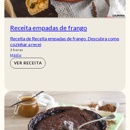
Receita empadas de frango
Receita de Receita empadas de frango. Descubra como
cozinhar a recei
horas
3
horas
Médio
VER RECEITA