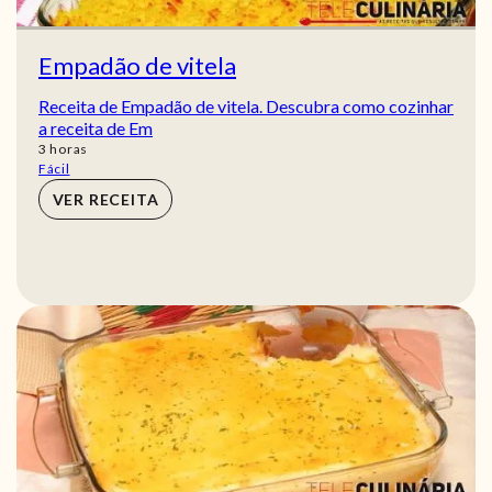
Empadão de vitela
Receita de Empadão de vitela. Descubra como cozinhar
a receita de Em
horas
3
horas
Fácil
VER RECEITA