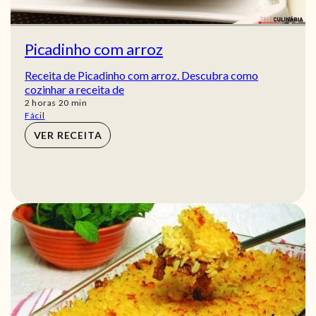
Picadinho com arroz
Receita de Picadinho com arroz. Descubra como
cozinhar a receita de
horas
min
2
horas
20
min
Fácil
VER RECEITA