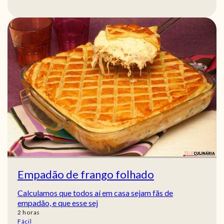
Empadão de frango folhado
Calculamos que todos aí em casa sejam fãs de
empadão, e que esse sej
horas
2
horas
Fácil