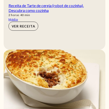
Receita de Tarte de cereja (robot de cozinha).
Descubra como cozinha
horas
min
2
horas
40
min
Médio
VER RECEITA