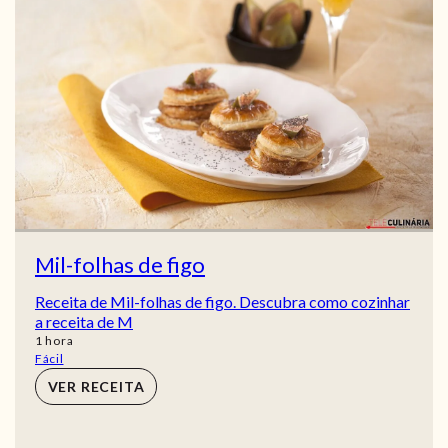
Mil-folhas de figo
Receita de Mil-folhas de figo. Descubra como cozinhar
a receita de M
hora
1
hora
Fácil
VER RECEITA