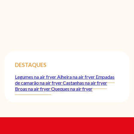
DESTAQUES
Legumes na air fryer
Alheira na air fryer
Empadas
de camarão na air fryer
Castanhas na air fryer
Broas na air fryer
Queques na air fryer