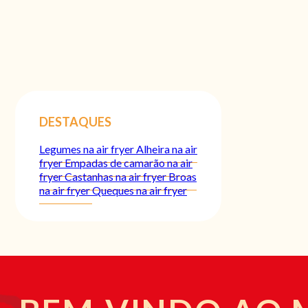
DESTAQUES
Legumes na air fryer
Alheira na air
fryer
Empadas de camarão na air
fryer
Castanhas na air fryer
Broas
na air fryer
Queques na air fryer