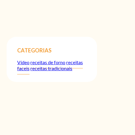
CATEGORIAS
Vídeo
receitas de forno
receitas
faceis
receitas tradicionais