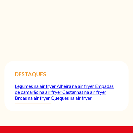
DESTAQUES
Legumes na air fryer
Alheira na air fryer
Empadas
de camarão na air fryer
Castanhas na air fryer
Broas na air fryer
Queques na air fryer