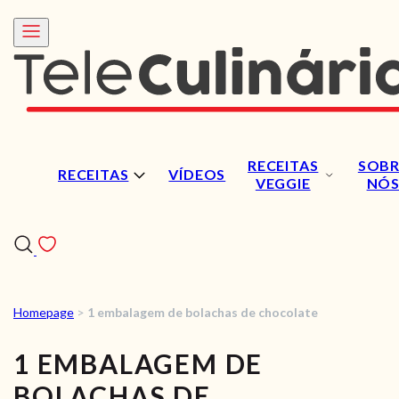
RECEITAS
SOBR
RECEITAS
VÍDEOS
VEGGIE
NÓ
Homepage
>
1 embalagem de bolachas de chocolate
RECEITAS
1 EMBALAGEM DE
VÍDEOS
BOLACHAS DE