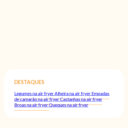
DESTAQUES
Legumes na air fryer
Alheira na air fryer
Empadas
de camarão na air fryer
Castanhas na air fryer
Broas na air fryer
Queques na air fryer