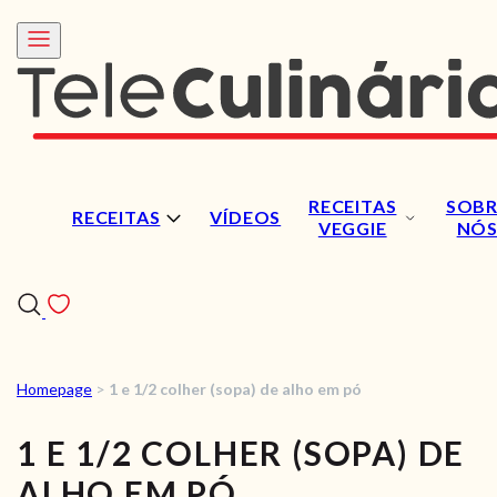
RECEITAS
SOBR
RECEITAS
VÍDEOS
VEGGIE
NÓ
Homepage
>
1 e 1/2 colher (sopa) de alho em pó
RECEITAS
1 E 1/2 COLHER (SOPA) DE
VÍDEOS
ALHO EM PÓ