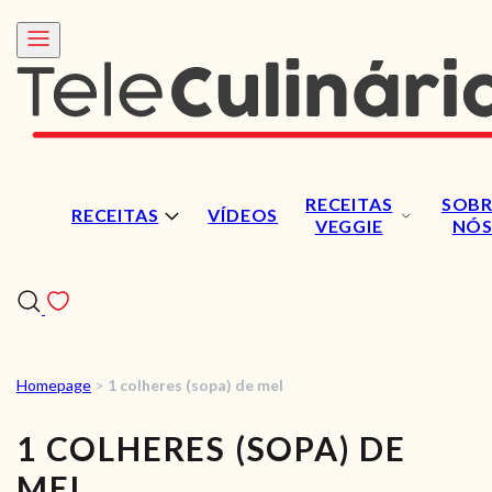
RECEITAS
SOBR
RECEITAS
VÍDEOS
VEGGIE
NÓ
Homepage
>
1 colheres (sopa) de mel
RECEITAS
1 COLHERES (SOPA) DE
VÍDEOS
MEL