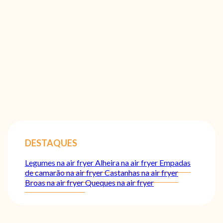
DESTAQUES
Legumes na air fryer
Alheira na air fryer
Empadas
de camarão na air fryer
Castanhas na air fryer
Broas na air fryer
Queques na air fryer