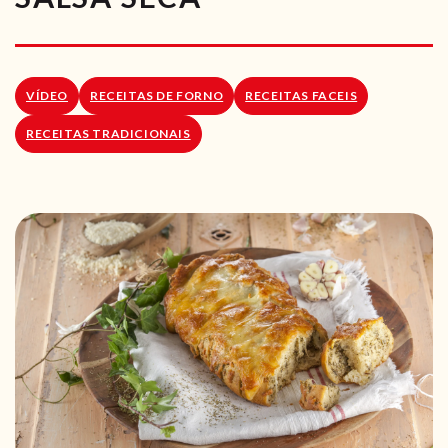
RECEITAS VEGGIE
SOBRE NÓS
VÍDEO
RECEITAS DE FORNO
RECEITAS FACEIS
LOJA ONLINE
RECEITAS TRADICIONAIS
BLOG