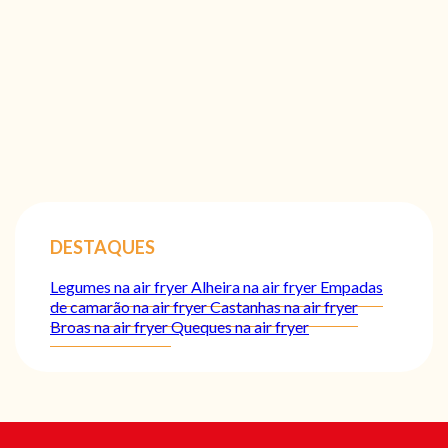
DESTAQUES
Legumes na air fryer
Alheira na air fryer
Empadas
de camarão na air fryer
Castanhas na air fryer
Broas na air fryer
Queques na air fryer