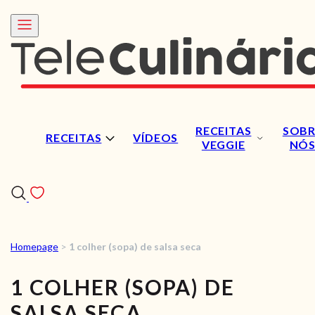
RECEITAS
SOBR
RECEITAS
VÍDEOS
VEGGIE
NÓ
Homepage
>
1 colher (sopa) de salsa seca
RECEITAS
1 COLHER (SOPA) DE
VÍDEOS
SALSA SECA