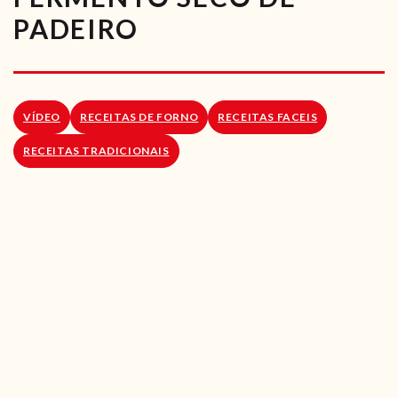
RECEITAS VEGGIE
PADEIRO
SOBRE NÓS
LOJA ONLINE
VÍDEO
RECEITAS DE FORNO
RECEITAS FACEIS
BLOG
RECEITAS TRADICIONAIS