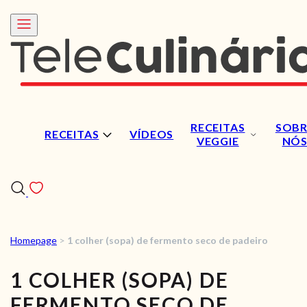
RECEITAS
SOBR
RECEITAS
VÍDEOS
VEGGIE
NÓ
Homepage
>
1 colher (sopa) de fermento seco de padeiro
RECEITAS
1 COLHER (SOPA) DE
VÍDEOS
FERMENTO SECO DE