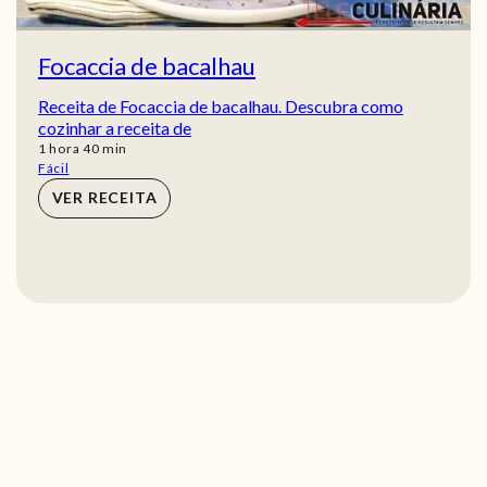
Focaccia de bacalhau
Receita de Focaccia de bacalhau. Descubra como
cozinhar a receita de
hora
min
1
hora
40
min
Fácil
VER RECEITA