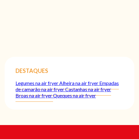
DESTAQUES
Legumes na air fryer
Alheira na air fryer
Empadas
de camarão na air fryer
Castanhas na air fryer
Broas na air fryer
Queques na air fryer