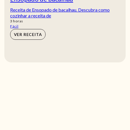
Receita de Ensopado de bacalhau. Descubra como
cozinhar a receita de
horas
3
horas
Fácil
VER RECEITA