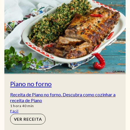
Piano no forno
Receita de Piano no forno. Descubra como cozinhar a
receita de Piano
hora
min
1
hora
40
min
Fácil
VER RECEITA