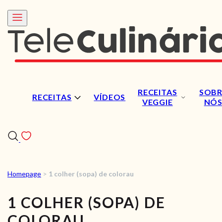
RECEITAS
SOBR
RECEITAS
VÍDEOS
VEGGIE
NÓ
Homepage
>
1 colher (sopa) de colorau
RECEITAS
1 COLHER (SOPA) DE
VÍDEOS
COLORAU