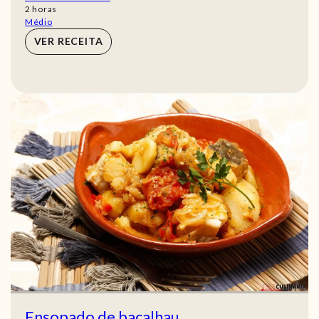
horas
2
horas
Médio
VER RECEITA
Ensopado de bacalhau