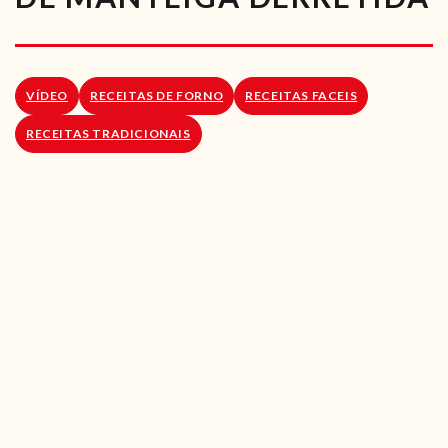
RECEITAS VEGGIE
SOBRE NÓS
VÍDEO
RECEITAS DE FORNO
RECEITAS FACEIS
LOJA ONLINE
RECEITAS TRADICIONAIS
BLOG