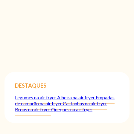
DESTAQUES
Legumes na air fryer
Alheira na air fryer
Empadas
de camarão na air fryer
Castanhas na air fryer
Broas na air fryer
Queques na air fryer