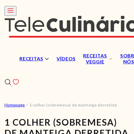
RECEITAS
SOBR
RECEITAS
VÍDEOS
VEGGIE
NÓ
Homepage
>
1 colher (sobremesa) de manteiga derretida
RECEITAS
1 COLHER (SOBREMESA)
VÍDEOS
DE MANTEIGA DERRETIDA