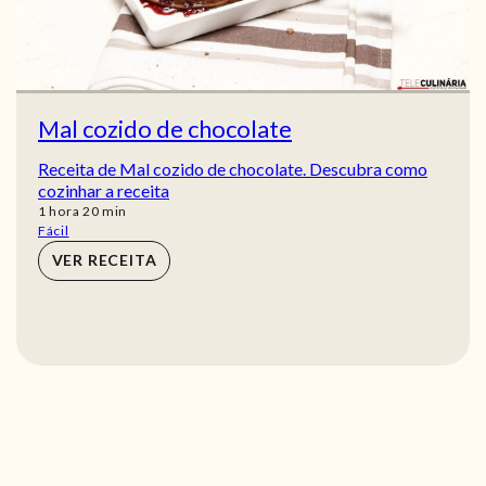
Mal cozido de chocolate
Receita de Mal cozido de chocolate. Descubra como
cozinhar a receita
hora
min
1
hora
20
min
Fácil
VER RECEITA