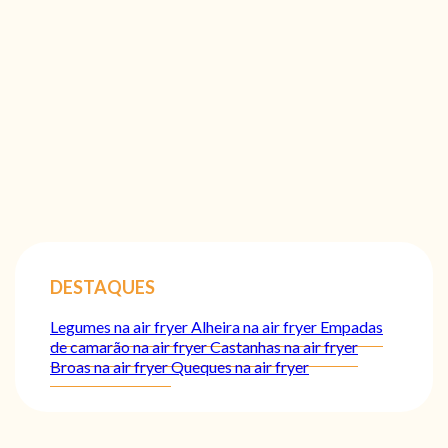
DESTAQUES
Legumes na air fryer
Alheira na air fryer
Empadas
de camarão na air fryer
Castanhas na air fryer
Broas na air fryer
Queques na air fryer