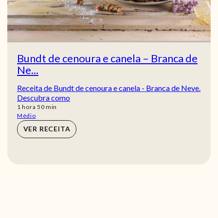
Bundt de cenoura e canela – Branca de
Ne...
Receita de Bundt de cenoura e canela - Branca de Neve.
Descubra como
hora
min
1
hora
50
min
Médio
VER RECEITA