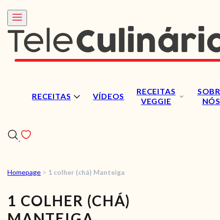
RECEITAS
SOBR
RECEITAS
VÍDEOS
VEGGIE
NÓ
Homepage
>
1 colher (chá) Manteiga
RECEITAS
1 COLHER (CHÁ)
VÍDEOS
MANTEIGA