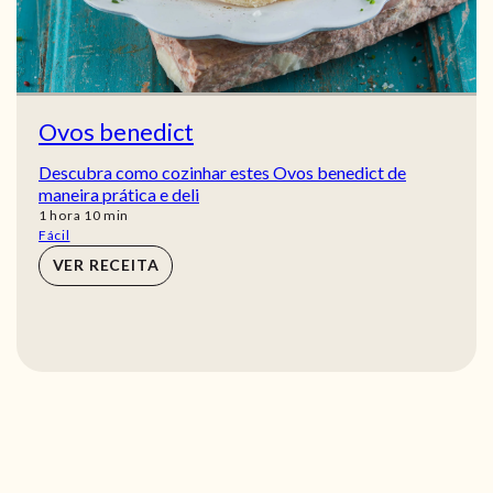
Ovos benedict
Descubra como cozinhar estes Ovos benedict de
maneira prática e deli
hora
min
1
hora
10
min
Fácil
VER RECEITA