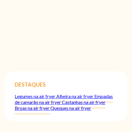
DESTAQUES
Legumes na air fryer
Alheira na air fryer
Empadas
de camarão na air fryer
Castanhas na air fryer
Broas na air fryer
Queques na air fryer