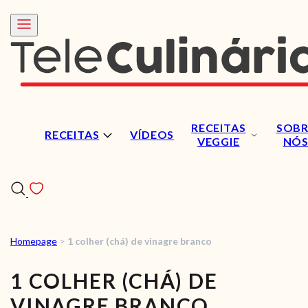
RECEITAS
SOBR
RECEITAS
VÍDEOS
VEGGIE
NÓ
Homepage
>
1 colher (chá) de vinagre branco
RECEITAS
1 COLHER (CHÁ) DE
VÍDEOS
VINAGRE BRANCO