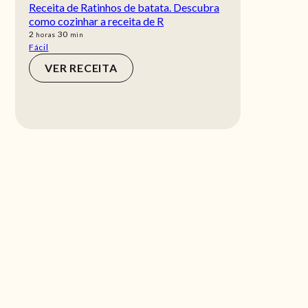
Receita de Ratinhos de batata. Descubra
como cozinhar a receita de R
horas
min
2
30
horas
min
Fácil
VER RECEITA