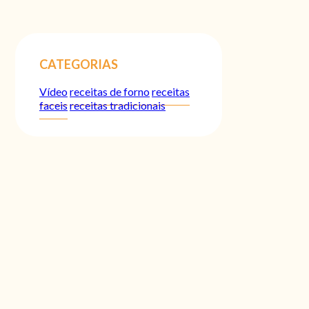
CATEGORIAS
Vídeo
receitas de forno
receitas
faceis
receitas tradicionais