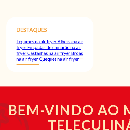
DESTAQUES
Legumes na air fryer
Alheira na air
fryer
Empadas de camarão na air
fryer
Castanhas na air fryer
Broas
na air fryer
Queques na air fryer
BEM-VINDO AO
TELECULIN