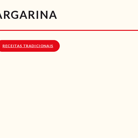
RECEITAS
MARGARINA
VÍDEOS
RECEITAS VEGGIE
RECEITAS TRADICIONAIS
SOBRE NÓS
LOJA ONLINE
BLOG