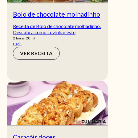
Bolo de chocolate molhadinho
Receita de Bolo de chocolate molhadinho.
Descubra como cozinhar este
horas
min
2
20
horas
min
Fácil
VER RECEITA
Caracóis doces