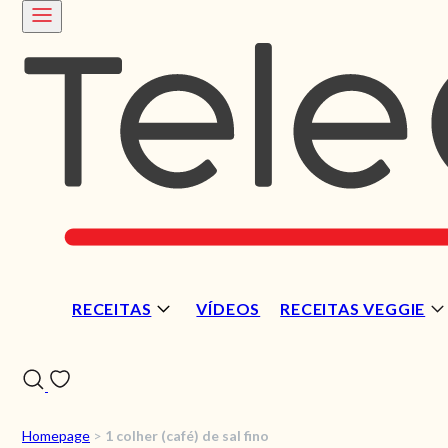
RECEITAS
VÍDEOS
RECEITAS VEGGIE
Homepage
>
1 colher (café) de sal fino