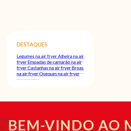
DESTAQUES
Legumes na air fryer
Alheira na air
fryer
Empadas de camarão na air
fryer
Castanhas na air fryer
Broas
na air fryer
Queques na air fryer
BEM-VINDO AO