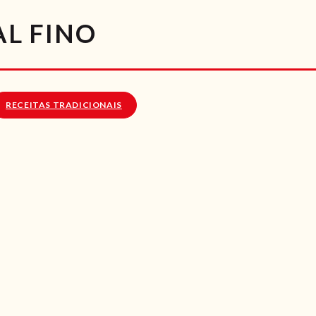
RECEITAS
AL FINO
VÍDEOS
RECEITAS VEGGIE
RECEITAS TRADICIONAIS
SOBRE NÓS
LOJA ONLINE
BLOG