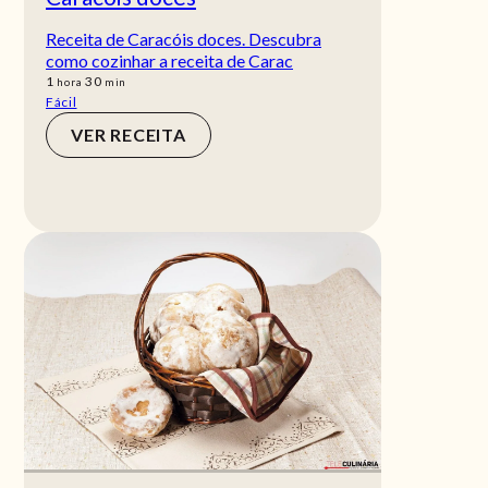
Receita de Caracóis doces. Descubra
como cozinhar a receita de Carac
hora
min
1
30
hora
min
Fácil
VER RECEITA