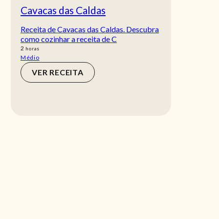
Cavacas das Caldas
Receita de Cavacas das Caldas. Descubra
como cozinhar a receita de C
horas
2
horas
Médio
VER RECEITA