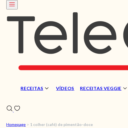
RECEITAS
VÍDEOS
RECEITAS VEGGIE
Homepage
>
1 colher (café) de pimentão-doce