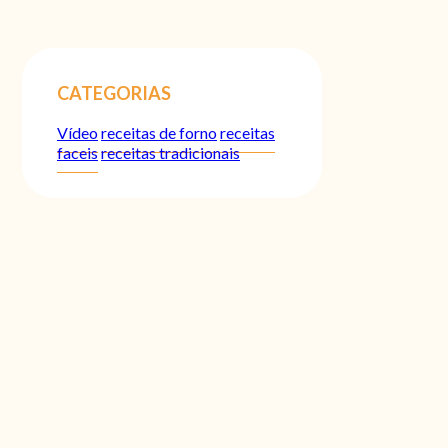
CATEGORIAS
Vídeo
receitas de forno
receitas
faceis
receitas tradicionais