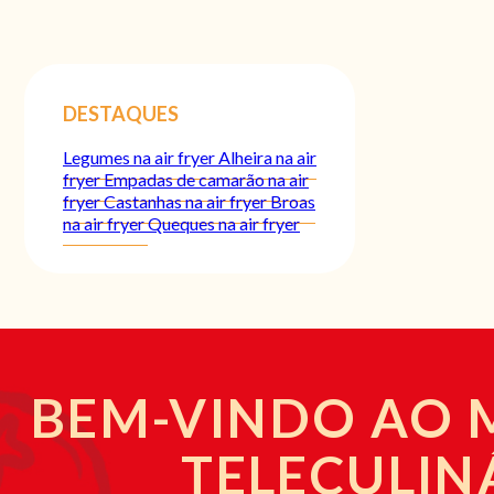
DESTAQUES
Legumes na air fryer
Alheira na air
fryer
Empadas de camarão na air
fryer
Castanhas na air fryer
Broas
na air fryer
Queques na air fryer
BEM-VINDO AO
TELECULIN