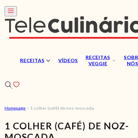
RECEITAS
SOBR
RECEITAS
VÍDEOS
VEGGIE
NÓ
Homepage
>
1 colher (café) de noz-moscada
RECEITAS
1 COLHER (CAFÉ) DE NOZ-
VÍDEOS
MOSCADA