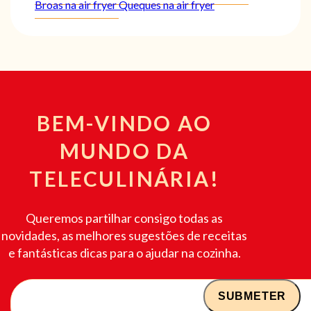
Broas na air fryer
Queques na air fryer
BEM-VINDO AO
MUNDO DA
TELECULINÁRIA!
Queremos partilhar consigo todas as
novidades, as melhores sugestões de receitas
e fantásticas dicas para o ajudar na cozinha.