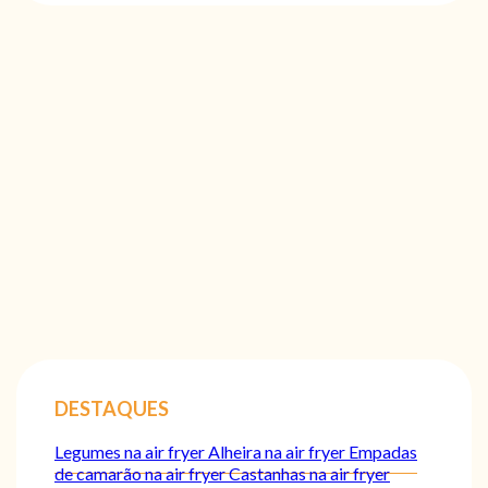
DESTAQUES
Legumes na air fryer
Alheira na air fryer
Empadas
de camarão na air fryer
Castanhas na air fryer