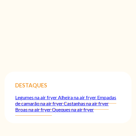
DESTAQUES
Legumes na air fryer
Alheira na air fryer
Empadas
de camarão na air fryer
Castanhas na air fryer
Broas na air fryer
Queques na air fryer