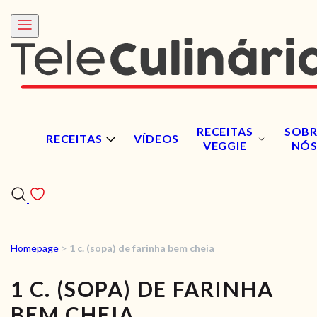
RECEITAS
SOBR
RECEITAS
VÍDEOS
VEGGIE
NÓ
Homepage
>
1 c. (sopa) de farinha bem cheia
RECEITAS
1 C. (SOPA) DE FARINHA
VÍDEOS
BEM CHEIA