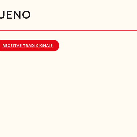
RECEITAS
QUENO
VÍDEOS
RECEITAS VEGGIE
RECEITAS TRADICIONAIS
SOBRE NÓS
LOJA ONLINE
BLOG