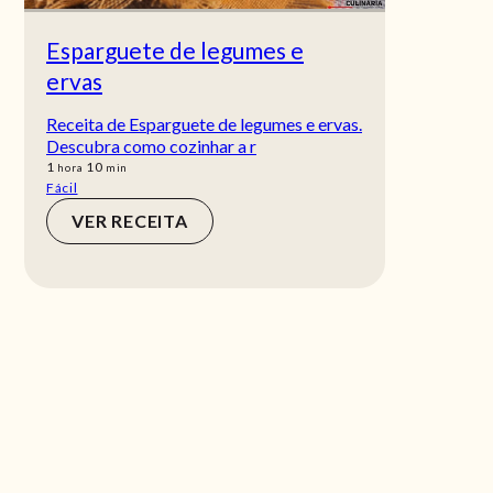
Esparguete de legumes e
ervas
Receita de Esparguete de legumes e ervas.
Descubra como cozinhar a r
hora
min
1
10
hora
min
Fácil
VER RECEITA