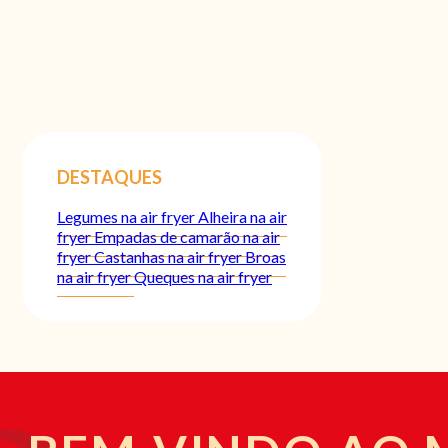
DESTAQUES
Legumes na air fryer
Alheira na air
fryer
Empadas de camarão na air
fryer
Castanhas na air fryer
Broas
na air fryer
Queques na air fryer