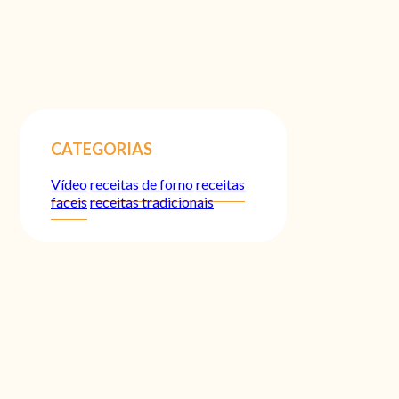
CATEGORIAS
Vídeo
receitas de forno
receitas
faceis
receitas tradicionais