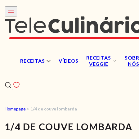
RECEITAS
SOBR
RECEITAS
VÍDEOS
VEGGIE
NÓ
Homepage
>
1/4 de couve lombarda
RECEITAS
1/4 DE COUVE LOMBARDA
VÍDEOS