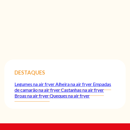
DESTAQUES
Legumes na air fryer
Alheira na air fryer
Empadas
de camarão na air fryer
Castanhas na air fryer
Broas na air fryer
Queques na air fryer