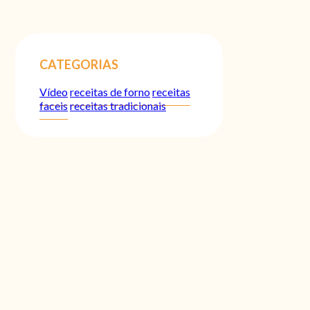
CATEGORIAS
Vídeo
receitas de forno
receitas
faceis
receitas tradicionais