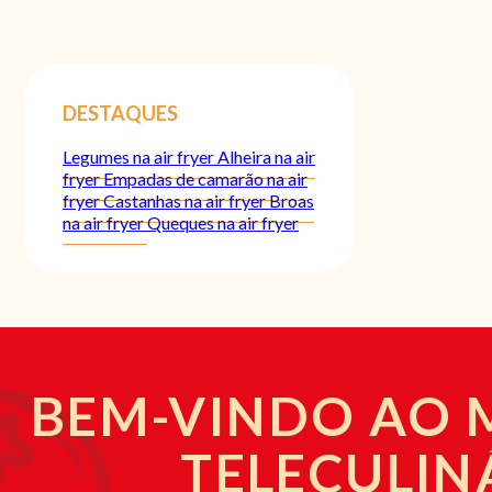
DESTAQUES
Legumes na air fryer
Alheira na air
fryer
Empadas de camarão na air
fryer
Castanhas na air fryer
Broas
na air fryer
Queques na air fryer
BEM-VINDO AO
TELECULIN