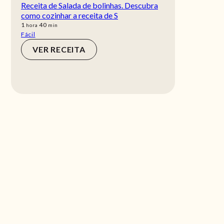
Receita de Salada de bolinhas. Descubra
como cozinhar a receita de S
hora
min
1
40
hora
min
Fácil
VER RECEITA