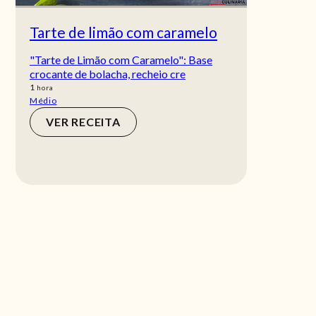
Tarte de limão com caramelo
"Tarte de Limão com Caramelo": Base
crocante de bolacha, recheio cre
hora
1
hora
Médio
VER RECEITA