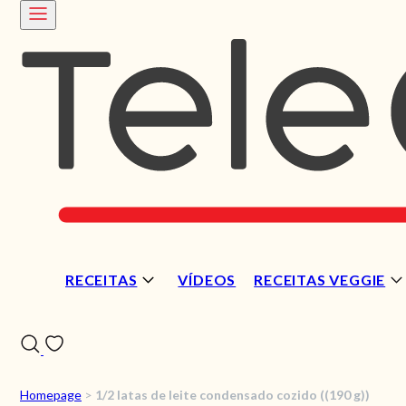
RECEITAS
VÍDEOS
RECEITAS VEGGIE
Homepage
>
1/2 latas de leite condensado cozido ((190 g))