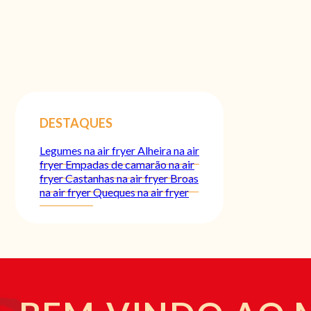
DESTAQUES
Legumes na air fryer
Alheira na air
fryer
Empadas de camarão na air
fryer
Castanhas na air fryer
Broas
na air fryer
Queques na air fryer