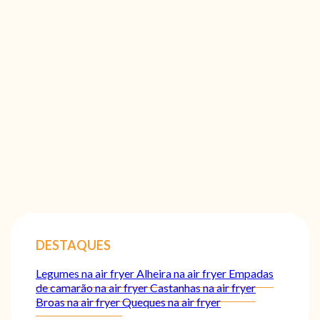
DESTAQUES
Legumes na air fryer
Alheira na air fryer
Empadas
de camarão na air fryer
Castanhas na air fryer
Broas na air fryer
Queques na air fryer