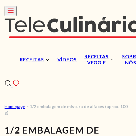
RECEITAS
SOBR
RECEITAS
VÍDEOS
VEGGIE
NÓ
Homepage
>
1/2 embalagem de mistura de alfaces (aprox. 100
RECEITAS
g)
VÍDEOS
1/2 EMBALAGEM DE