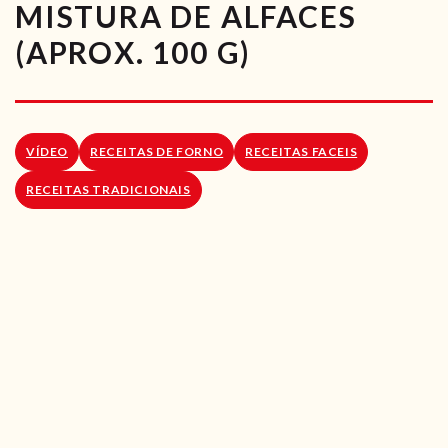
MISTURA DE ALFACES
RECEITAS VEGGIE
(APROX. 100 G)
SOBRE NÓS
LOJA ONLINE
VÍDEO
RECEITAS DE FORNO
RECEITAS FACEIS
BLOG
RECEITAS TRADICIONAIS