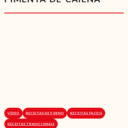
RECEITAS VEGGIE
SOBRE NÓS
LOJA ONLINE
BLOG
VÍDEO
RECEITAS DE FORNO
RECEITAS FACEIS
RECEITAS TRADICIONAIS