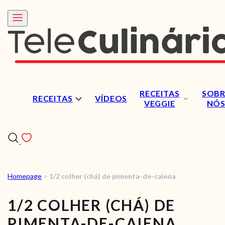
RECEITAS
SOBR
RECEITAS
VÍDEOS
VEGGIE
NÓ
Homepage
>
1/2 colher (chá) de pimenta-de-caiena
RECEITAS
1/2 COLHER (CHÁ) DE
VÍDEOS
PIMENTA-DE-CAIENA