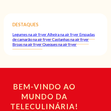
DESTAQUES
Legumes na air fryer
Alheira na air fryer
Empadas
de camarão na air fryer
Castanhas na air fryer
Broas na air fryer
Queques na air fryer
BEM-VINDO AO
MUNDO DA
TELECULINÁRIA!