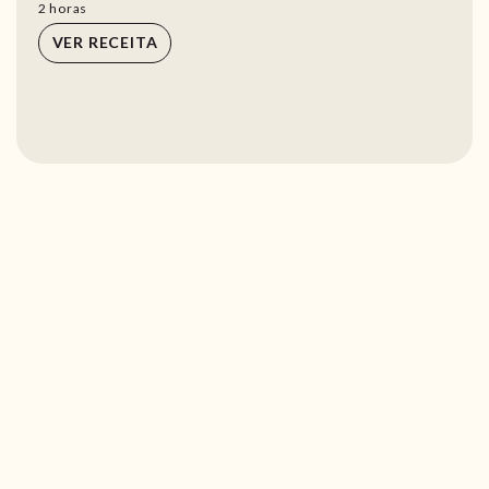
horas
2
horas
VER RECEITA